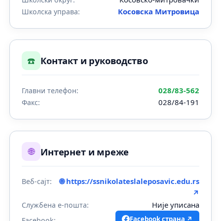
Косовска Митровица
Школска управа:
☎️
Контакт и руководство
028/83-562
Главни телефон:
028/84-191
Факс:
🌐
Интернет и мреже
🌐 https://ssnikolateslaleposavic.edu.rs
Веб-сајт:
↗
Није уписана
Службена е-пошта:
Facebook страна ↗
Facebook: