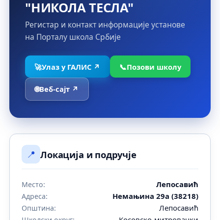
"НИКОЛА ТЕСЛА"
Регистар и контакт информације установе
на Порталу школа Србије
🚀
Улаз у ГАЛИС ↗
📞
Позови школу
🌐
Веб-сајт ↗
📍
Локација и подручје
Лепосавић
Место:
Немањина 29а (38218)
Адреса:
Лепосавић
Општина:
Косовско-митровачки
Школски округ: