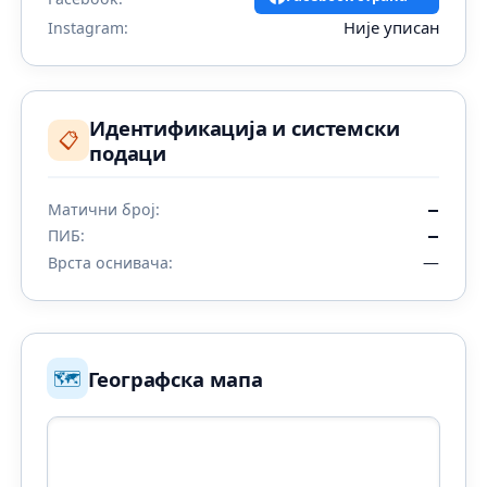
Није уписан
Instagram:
Идентификација и системски
📋
подаци
Матични број:
—
ПИБ:
—
—
Врста оснивача:
🗺️
Географска мапа