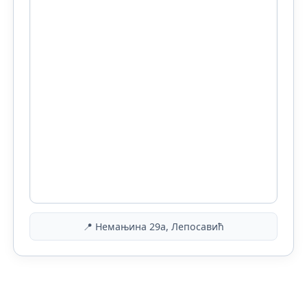
📍 Немањина 29а, Лепосавић