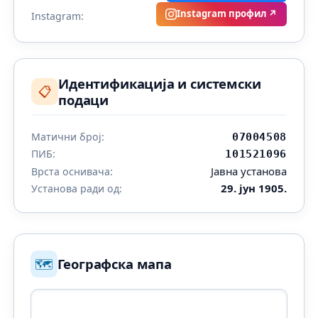
Instagram профил ↗
Instagram:
Идентификација и системски
📋
подаци
Матични број:
07004508
ПИБ:
101521096
Јавна установа
Врста оснивача:
29. јун 1905.
Установа ради од:
🗺️
Географска мапа