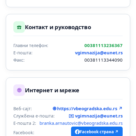
☎️
Контакт и руководство
00381113236367
Главни телефон:
vgimnazija@eunet.rs
Е-пошта:
00381113344090
Факс:
🌐
Интернет и мреже
🌐 https://vbeogradska.edu.rs ↗
Веб-сајт:
✉️
vgimnazija@eunet.rs
Службена е-пошта:
branka.arnautovic@vbeogradska.edu.rs
Е-пошта 2:
Facebook страна ↗
Facebook: