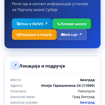
Регистар и контакт информације установе
на Порталу школа Србије
🚀
Улаз у ГАЛИС ↗
📞
Позови школу
✉️
Пошаљи е-пошту
🌐
Веб-сајт ↗
📍
Локација и подручје
Београд
Место:
Илије Гарашанина 24 (11000)
Адреса:
Палилула
Општина:
Град Београд
Школски округ:
Београд
Школска управа: