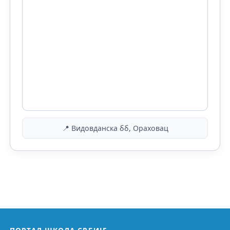
📍 Видовданска бб, Ораховац