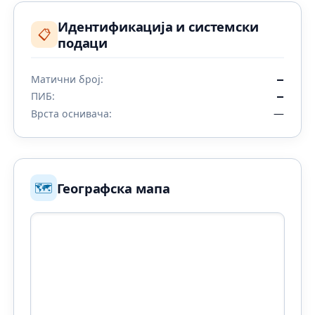
Идентификација и системски
📋
подаци
Матични број:
—
ПИБ:
—
—
Врста оснивача:
🗺️
Географска мапа