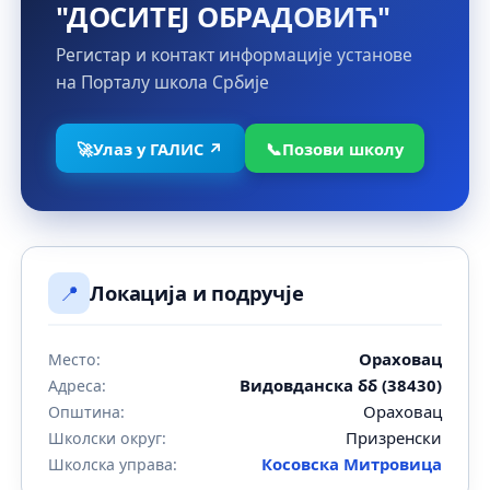
"ДОСИТЕЈ ОБРАДОВИЋ"
Регистар и контакт информације установе
на Порталу школа Србије
🚀
Улаз у ГАЛИС ↗
📞
Позови школу
📍
Локација и подручје
Ораховац
Место:
Видовданска бб (38430)
Адреса:
Ораховац
Општина:
Призренски
Школски округ:
Косовска Митровица
Школска управа: