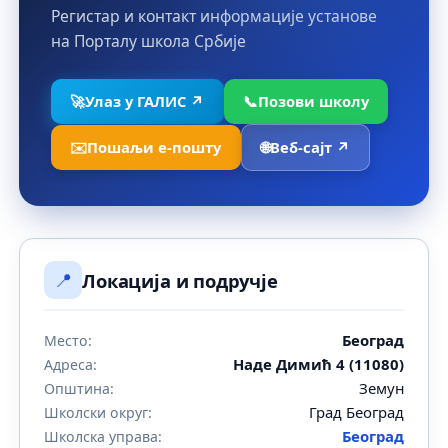
Регистар и контакт информације установе
на Порталу школа Србије
🚀
Улаз у ГАЛИС ↗
📞
Позови школу
✉️
Пошаљи е-пошту
🌐
Веб-сајт ↗
📍
Локација и подручје
Београд
Место:
Наде Димић 4 (11080)
Адреса:
Земун
Општина:
Град Београд
Школски округ:
Београд
Школска управа: