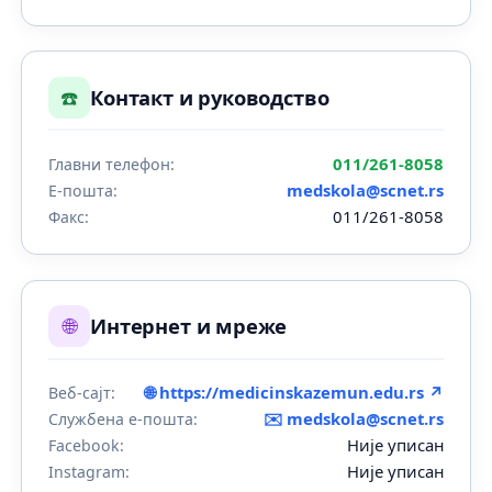
☎️
Контакт и руководство
011/261-8058
Главни телефон:
medskola@scnet.rs
Е-пошта:
011/261-8058
Факс:
🌐
Интернет и мреже
🌐 https://medicinskazemun.edu.rs ↗
Веб-сајт:
✉️
medskola@scnet.rs
Службена е-пошта:
Није уписан
Facebook:
Није уписан
Instagram: