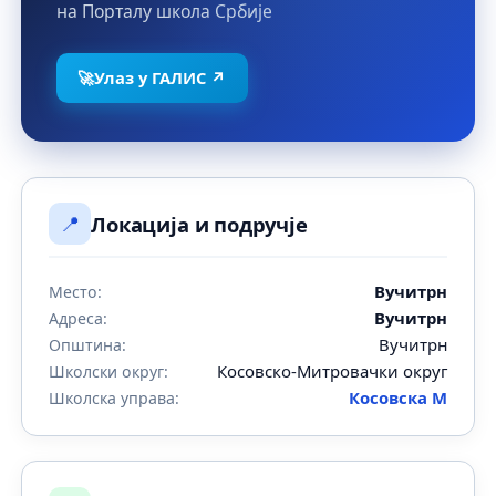
на Порталу школа Србије
🚀
Улаз у ГАЛИС ↗
📍
Локација и подручје
Вучитрн
Место:
Вучитрн
Адреса:
Вучитрн
Општина:
Косовско-Митровачки округ
Школски округ:
Косовска М
Школска управа: