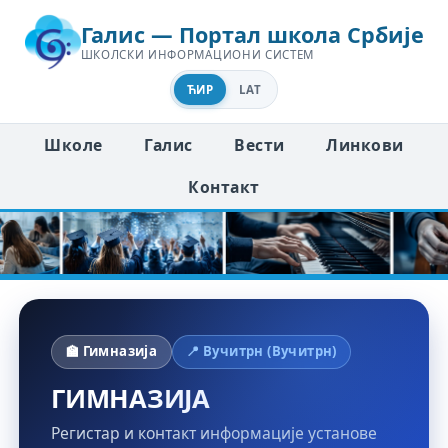
Галис — Портал школа Србије
ШКОЛСКИ ИНФОРМАЦИОНИ СИСТЕМ
ЋИР
LAT
Школе
Галис
Вести
Линкови
Контакт
🏫 Гимназија
📍 Вучитрн (Вучитрн)
ГИМНАЗИЈА
Регистар и контакт информације установе