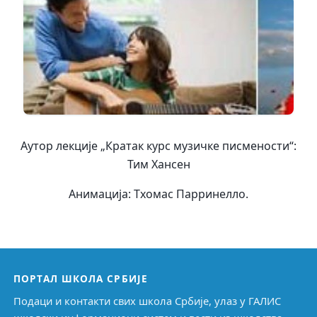
Аутор лекције „Кратак курс музичке писмености“:
Тим Хансен
Анимација: Тхомас Парринелло.
ПОРТАЛ ШКОЛА СРБИЈЕ
Подаци и контакти свих школа Србије, улаз у ГАЛИС