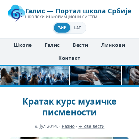
Галис — Портал школа Србије
ШКОЛСКИ ИНФОРМАЦИОНИ СИСТЕМ
ЋИР
LAT
Школе
Галис
Вести
Линкови
Контакт
Кратак курс музичке
писмености
9. јул 2014.
·
Разно
·
← све вести