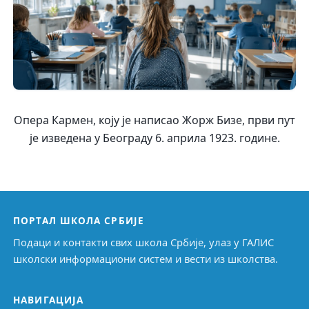
Опера Кармен, коју је написао Жорж Бизе, први пут
је изведена у Београду 6. априла 1923. године.
ПОРТАЛ ШКОЛА СРБИЈЕ
Подаци и контакти свих школа Србије, улаз у ГАЛИС
школски информациони систем и вести из школства.
НАВИГАЦИЈА