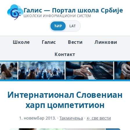
Галис — Портал школа Србије
ШКОЛСКИ ИНФОРМАЦИОНИ СИСТЕМ
ЋИР
LAT
Школе
Галис
Вести
Линкови
Контакт
Интернатионал Словениан
харп цомпетитион
1. новембар 2013.
·
Такмичења
·
← све вести