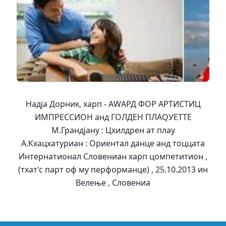
Надја Дорник, харп - АWАРД ФОР АРТИСТИЦ
ИМПРЕССИОН анд ГОЛДЕН ПЛАQУЕТТЕ
М.Грандјанy : Цхилдрен ат плаy
А.Кхацхатуриан : Ориентал данце анд тоццата
Интернатионал Словениан харп цомпетитион ,
(тхат'с парт оф мy перформанце) , 25.10.2013 ин
Велење , Словениа