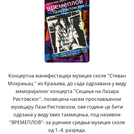
Концертна манифестација музицке сколе "Стеван
Мокрањац " из Краљева, до сада одрзавана у виду
меморијалног концерта "Сецање на Лазара
Ристовског", посвецена насем прослављеном
музицару Лази Ристовском, ове године це бити
одрзана у виду кви
з такмицења, под називом
"ВРЕМЕПЛОВ"- за уценике средње музицке сколе
од 1.-4. разреда.