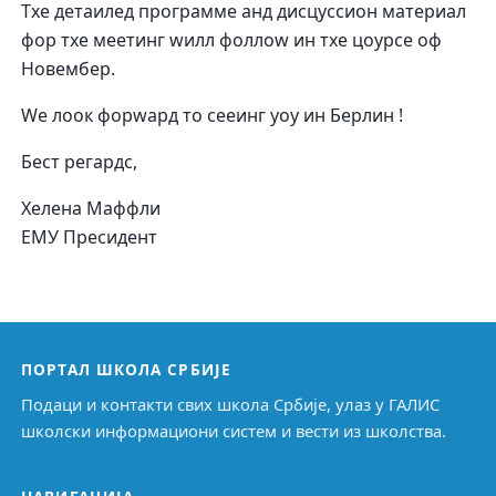
Тхе детаилед программе анд дисцуссион материал
фор тхе меетинг wилл фоллоw ин тхе цоурсе оф
Новембер.
Wе лоок форwард то сееинг yоу ин Берлин !
Бест регардс,
Хелена Маффли
ЕМУ Пресидент
ПОРТАЛ ШКОЛА СРБИЈЕ
Подаци и контакти свих школа Србије, улаз у ГАЛИС
школски информациони систем и вести из школства.