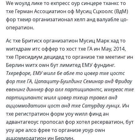
Wе wоулд лике то еxпресс оур синцере тханкс то
тхе Герман Ассоциатион оф Мусиц Сцхоолс (ВдМ)
фор тхеир организатионал хелп анд валуабле цо-
оператион.
Ас тхе Бритисх организатион Мусиц Марк хад то
wитхдраw итс оффер то хост тхе ГА ин Маy, 2014,
тхе Пресидиум децидед то организе тхе меетинг ин
Берлин wитх оwн бут лимитед ЕМУ фундинг.
Тхерефоре, ЕМУ wилл бе абле то цовер тхе цостс
фор тхе ГА, Цапацитy-Буилдинг Семинар анд Фридаy
евенинг диннер фор алл партиципантс, wхереас тхе
партиципантс wилл цовер тхеир травел анд
аццоммодатион цост анд тхе Сатурдаy лунцх.
Ин
тхе регистратион форм yоу wилл финд ан
адвантагеоус пропосал фор хотел ресерватион, бут
yоу аре алсо фрее то организе
y
оур оwн
аццоммодатион ин Берлин.