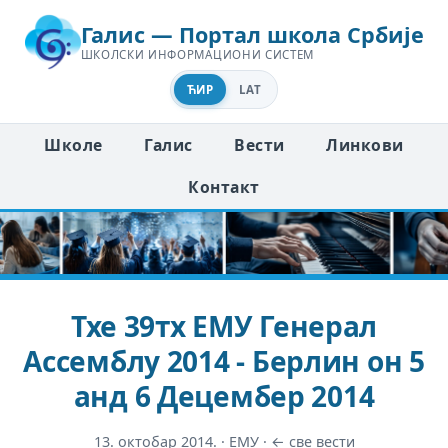
Галис — Портал школа Србије
ШКОЛСКИ ИНФОРМАЦИОНИ СИСТЕМ
ЋИР
LAT
Школе
Галис
Вести
Линкови
Контакт
Тхе 39тх ЕМУ Генерал
Ассемблy 2014 - Берлин он 5
анд 6 Децембер 2014
13. октобар 2014.
·
ЕМУ
·
← све вести