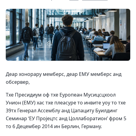
Деар хонорарy мемберс, деар ЕМУ мемберс анд
обсервер,
Тхе Пресидиум оф тхе Еуропеан Мусицсцхоол
Унион (ЕМУ) хас тхе плеасуре то инвите yоу то тхе
39тх Генерал Ассемблy анд Цапацитy Буилдинг
Семинар ‘ЕУ Пројецтс анд Цоллаборатион’ фром 5
то 6 Децембер 2014 ин Берлин, Германy.