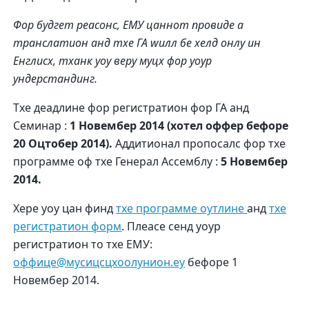
Фор будгет реасонс, ЕМУ цаннот провиде а
транслатион анд тхе ГА wилл бе хелд онлy ин
Енглисх, тханк yоу верy муцх фор yоур
ундерстандинг.
Тхе деадлине фор регистратион фор ГА анд
Семинар :
1 Новембер 2014 (хотел оффер бефоре
20 Оцтобер 2014).
Аддитионал пропосалс фор тхе
программе оф тхе Генерал Ассемблy :
5 Новембер
2014.
Хере yоу цан финд
тхе программе оутлине
анд
тхе
регистратион форм
.
Плеасе сенд yоур
регистратион то тхе ЕМУ:
оффице@мусицсцхоолунион.еу
бефоре 1
Новембер 2014.