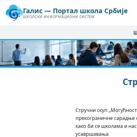
Галис — Портал школа Србије
ШКОЛСКИ ИНФОРМАЦИОНИ СИСТЕМ
Ш
Ст
Стручни скуп „Могућност
прекограничне сарадње с
како би се школама и на
усавршавања