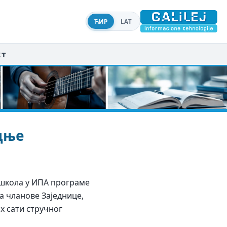
ЋИР
LAT
кт
дње
 школа у ИПА програме
а чланове Заједнице,
х сати стручног