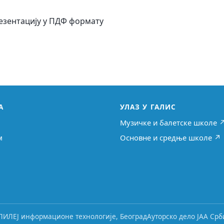
езентацију у ПДФ формату
А
УЛАЗ У ГАЛИС
Музичке и балетске школе 
м
Основне и средње школе ↗
ЛИЛЕЈ информационе технологије, Београд
Ауторско дело ЈАА Срби