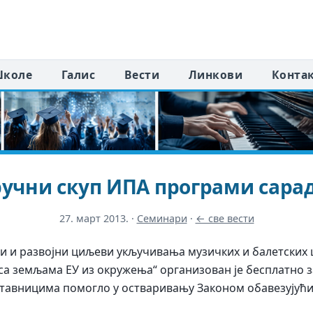
коле
Галис
Вести
Линкови
Конта
ручни скуп ИПА програми сара
27. март 2013.
·
Семинари
·
← све вести
и и развојни циљеви укључивања музичких и балетских
а земљама ЕУ из окружења“ организован је бесплатно з
ставницима помогло у остваривању Законом обавезујући