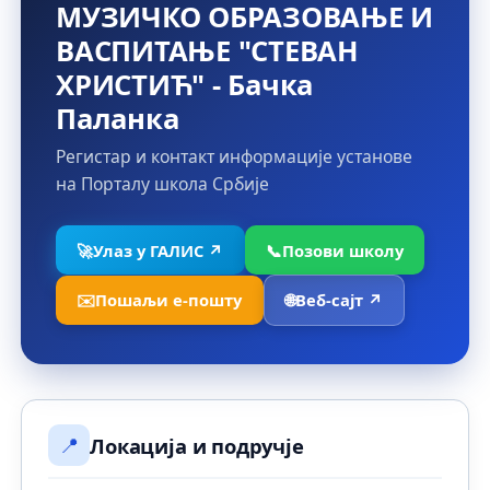
МУЗИЧКО ОБРАЗОВАЊЕ И
ВАСПИТАЊЕ "СТЕВАН
ХРИСТИЋ" - Бачка
Паланка
Регистар и контакт информације установе
на Порталу школа Србије
🚀
Улаз у ГАЛИС ↗
📞
Позови школу
✉️
Пошаљи е-пошту
🌐
Веб-сајт ↗
📍
Локација и подручје