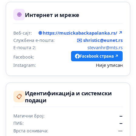
🌐
Интернет и мреже
🌐 https://muzickabackapalanka.rs/ ↗
Веб-сајт:
✉️
shristic@eunet.rs
Службена е-пошта:
stevanhr@mts.rs
Е-пошта 2:
Facebook страна ↗
Facebook:
Није уписан
Instagram:
Идентификација и системски
📋
подаци
Матични број:
—
ПИБ:
—
—
Врста оснивача: