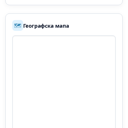
🗺️
Географска мапа