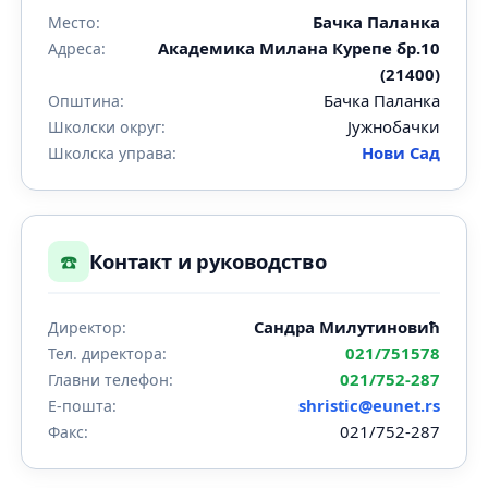
Бачка Паланка
Место:
Академика Милана Курепе бр.10
Адреса:
(21400)
Бачка Паланка
Општина:
Јужнобачки
Школски округ:
Нови Сад
Школска управа:
☎️
Контакт и руководство
Сандра Милутиновић
Директор:
021/751578
Тел. директора:
021/752-287
Главни телефон:
shristic@eunet.rs
Е-пошта:
021/752-287
Факс: