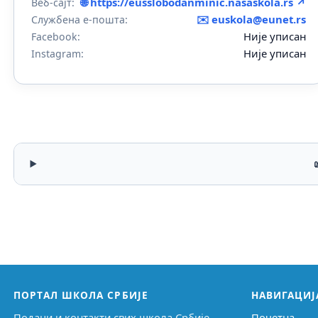
🌐 https://eusslobodanminic.nasaskola.rs ↗
Веб-сајт:
✉️
euskola@eunet.rs
Службена е-пошта:
Није уписан
Facebook:
Није уписан
Instagram:
ПОРТАЛ ШКОЛА СРБИЈЕ
НАВИГАЦИЈ
Подаци и контакти свих школа Србије,
Почетна