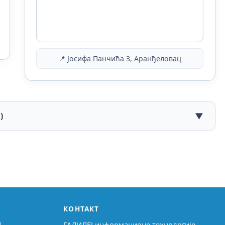
📍 Јосифа Панчића 3, Аранђеловац
)
▼
КОНТАКТ
↗
ГАЛИЛЕЈ информационе технологије