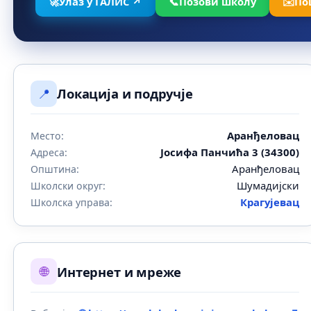
🚀
Улаз у ГАЛИС ↗
📞
Позови школу
✉️
По
📍
Локација и подручје
Аранђеловац
Место:
Јосифа Панчића 3 (34300)
Адреса:
Аранђеловац
Општина:
Шумадијски
Школски округ:
Крагујевац
Школска управа:
🌐
Интернет и мреже