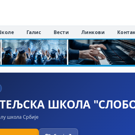
коле
Галис
Вести
Линкови
Конта
ТЕЉСКА ШКОЛА "СЛОБ
алу школа Србије