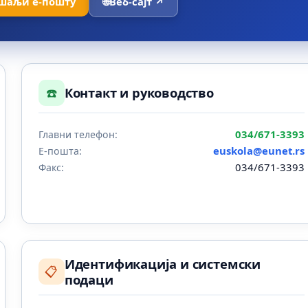
шаљи е-пошту
🌐
Веб-сајт ↗
☎️
Контакт и руководство
034/671-3393
Главни телефон:
euskola@eunet.rs
Е-пошта:
034/671-3393
Факс:
Идентификација и системски
📋
подаци