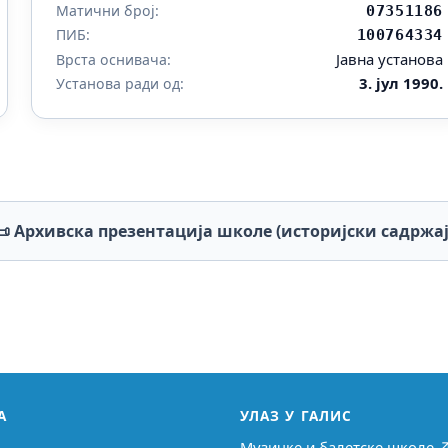
Матични број:
07351186
ПИБ:
100764334
Јавна установа
Врста оснивача:
3. јул 1990.
Установа ради од:
📜 Архивска презентација школе (историјски садржај
А
УЛАЗ У ГАЛИС
Музичке и балетске школе 