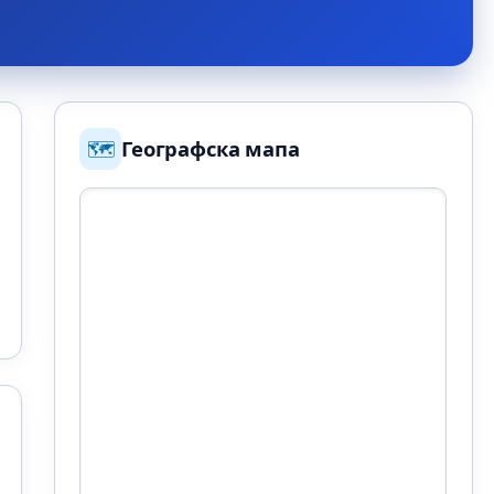
🗺️
Географска мапа