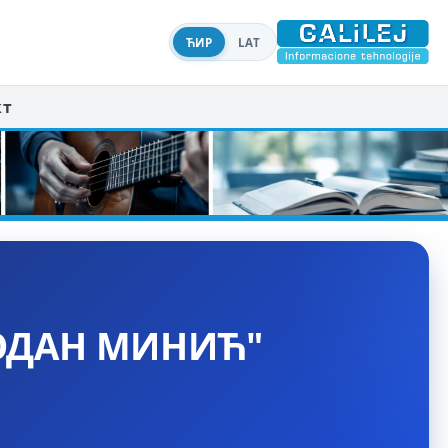
ЋИР
LAT
кт
ОДАН МИНИЋ"