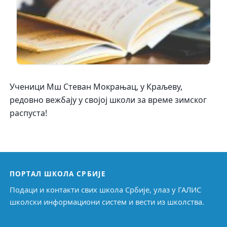
Ученици Мш Стеван Мокрањац, у Краљеву,
редовно вежбају у својој школи за време зимског
распуста!
ПОРТАЛ ШКОЛА СРБИЈЕ
Подаци и контакти свих школа Србије, улаз у ГАЛИС
школски информациони систем и вести из школства.