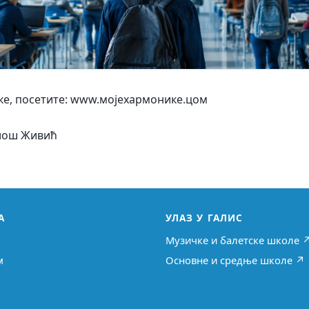
ке, посетите: www.мојехармонике.цом
илош Живић
А
УЛАЗ У ГАЛИС
Музичке и балетске школе 
м
Основне и средње школе ↗