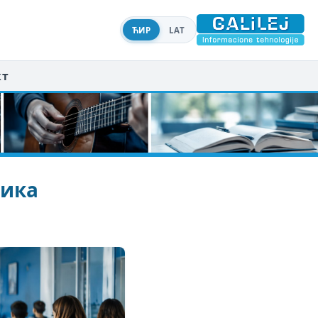
ЋИР
LAT
кт
ника