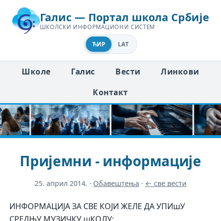
Галис — Портал школа Србије
ШКОЛСКИ ИНФОРМАЦИОНИ СИСТЕМ
ЋИР
LAT
Школе
Галис
Вести
Линкови
Контакт
Пријемни - информације
25. април 2014.
·
Обавештења
·
← све вести
ИНФОРМАЦИЈА ЗА СВЕ КОЈИ ЖЕЛЕ ДА УПИшУ
СРЕДЊУ МУЗИЧКУ шКОЛУ: