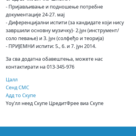
- Пријављивање и подношење потребне
документације 24-27. мај
- Диференцијални испити (за кандидате који нису
завршили основну музичку)- 2.јун (инструмент/
соло певање) и 3. јун (солфеђо и теорија)
- ПРИЈЕМНИ испити: 5., 6. и 7. јун 2014.
За сва додатна обавештења, можете нас
контактирати на
013-345-976
Цалл
Сенд СМС
Адд то Скyпе
Yоу'лл неед Скyпе Цредит
Фрее виа Скyпе