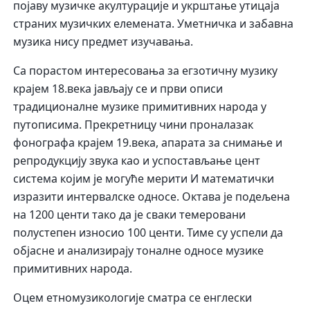
појаву музичке акултурације и укрштање утицаја
страних музичких елемената. Уметничка и забавна
музика нису предмет изучавања.
Са порастом интересовања за егзотичну музику
крајем 18.века јављају се и први описи
традиционалне музике примитивних народа у
путописима. Прекретницу чини проналазак
фонографа крајем 19.века, апарата за снимање и
репродукцију звука као и успостављање цент
система којим је могуће мерити И математички
изразити интервалске односе. Октава је подељена
на 1200 центи тако да је сваки темеровани
полустепен износио 100 центи. Тиме су успели да
објасне и анализирају тоналне односе музике
примитивних народа.
Оцем етномузикологије сматра се енглески