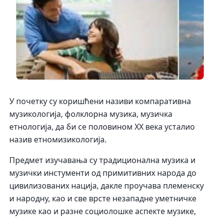
У почетку су коришћени називи компаративна
музикологија, фолклорна музика, музичка
етнологија, да би се половином XX века усталио
назив етномизикологија.
Предмет изучавања су традиционална музика и
музички инстументи од примитивних народа до
цивилизованих нација, дакле проучава племенску
и народну, као и све врсте незападне уметничке
музике као и разне социолошке аспекте музике,