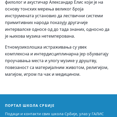
филолог и акустичар Александар Елис који је на
основу тонских мерења великог броја
инструмената установио да лествични системи
примитивних народа показују другачије
интервалске односе од до тада знаних, односно да
је њихова музика нетемперована.
Етномузиколошка истраживања су увек
комплексна и интердисциплинарна јер обухватају
проучавања места и улогу музике у друштву,
повезаност са материјалним животом, религијом,
магијом, игром па чак и медицином.
ПОРТАЛ ШКОЛА СРБИЈЕ
Подаци и контакти свих школа Србије, улаз у ГАЛИС