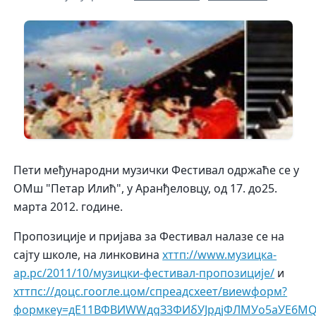
Пети међународни музички Фестивал одржаће се у
ОМш "Петар Илић", у Аранђеловцу, од 17. до25.
марта 2012. године.
Пропозиције и пријава за Фестивал налазе се на
сајту школе, на линковина
хттп://www.музицка-
ар.рс/2011/10/музицки-фестивал-пропозиције/
и
хттпс://доцс.гоогле.цом/спреадсхеет/виеwформ?
формкеy=дЕ11ВФВИWWдqЗ3ФИбУЈрдјФЛМУо5аУЕ6М