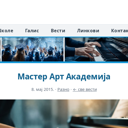
коле
Галис
Вести
Линкови
Конта
Мастер Арт Академија
8. мај 2015.
·
Разно
·
← све вести