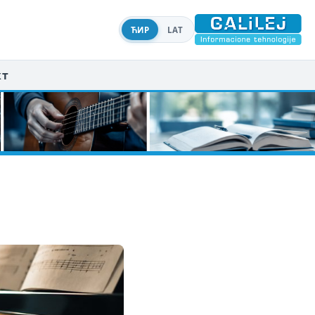
ЋИР
LAT
кт