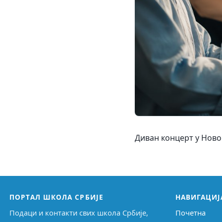
Диван концерт у Новом
ПОРТАЛ ШКОЛА СРБИЈЕ
НАВИГАЦИЈ
Подаци и контакти свих школа Србије,
Почетна