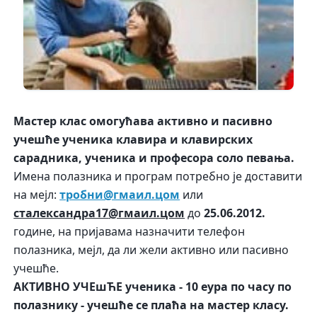
Мастер клас омогућава активно и пасивно
учешће ученика
клавира и клавирских
сарадника, ученика и професора соло певања
.
Имена полазника и програм потребно је доставити
на мејл:
тробни@гмаил.цом
или
сталександра17
@гмаил.цом
до
25
.0
6
.20
12
.
године, на пријавама назначити телефон
полазника, мејл, да ли жели активно или пасивно
учешће.
АКТИВНО УЧЕшЋЕ
ученика
-
10 еура по часу по
полазнику - учешће се плаћа на мастер класу.