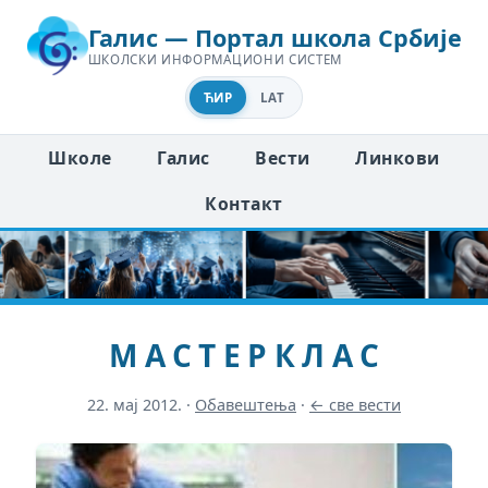
Галис — Портал школа Србије
ШКОЛСКИ ИНФОРМАЦИОНИ СИСТЕМ
ЋИР
LAT
Школе
Галис
Вести
Линкови
Контакт
М А С Т Е Р К Л А С
22. мај 2012.
·
Обавештења
·
← све вести