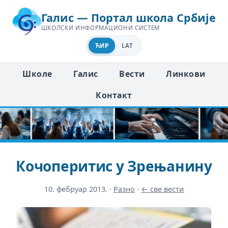
Галис — Портал школа Србије
ШКОЛСКИ ИНФОРМАЦИОНИ СИСТЕМ
ЋИР
LAT
Школе
Галис
Вести
Линкови
Контакт
Кочоперитис у Зрењанину
10. фебруар 2013.
·
Разно
·
← све вести