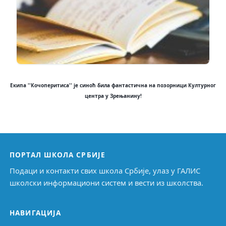
Екипа ''Кочоперитиса'' је синоћ била фантастична на позорници Културног
центра у Зрењанину!
ПОРТАЛ ШКОЛА СРБИЈЕ
Подаци и контакти свих школа Србије, улаз у ГАЛИС
школски информациони систем и вести из школства.
НАВИГАЦИЈА