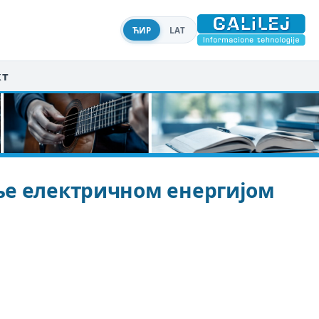
ЋИР
LAT
кт
ање електричном енергијом