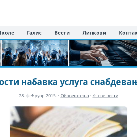
коле
Галис
Вести
Линкови
Конта
ости набавка услуга снабдев
28. фебруар 2015.
·
Обавештења
·
← све вести