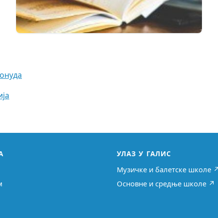
понуда
ија
А
УЛАЗ У ГАЛИС
Музичке и балетске школе 
м
Основне и средње школе ↗