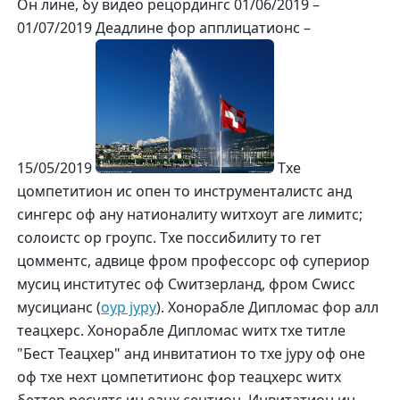
Он лине, бy видео рецордингс 01/06/2019 –
01/07/2019 Деадлине фор апплицатионс –
15/05/2019
Тхе
цомпетитион ис опен то инструменталистс анд
сингерс оф анy натионалитy wитхоут аге лимитс;
солоистс ор гроупс. Тхе поссибилитy то гет
цомментс, адвице фром профессорс оф супериор
мусиц институтес оф Сwитзерланд, фром Сwисс
мусицианс (
оур јурy
). Хонорабле Дипломас фор алл
теацхерс. Хонорабле Дипломас wитх тхе титле
"Бест Теацхер" анд инвитатион то тхе јурy оф оне
оф тхе неxт цомпетитионс фор теацхерс wитх