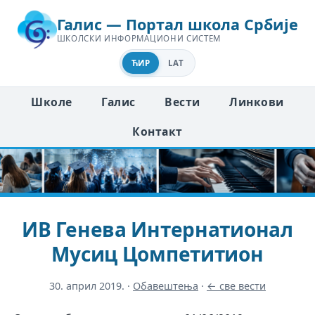
Галис — Портал школа Србије
ШКОЛСКИ ИНФОРМАЦИОНИ СИСТЕМ
ЋИР
LAT
Школе
Галис
Вести
Линкови
Контакт
ИВ Генева Интернатионал
Мусиц Цомпетитион
30. април 2019.
·
Обавештења
·
← све вести