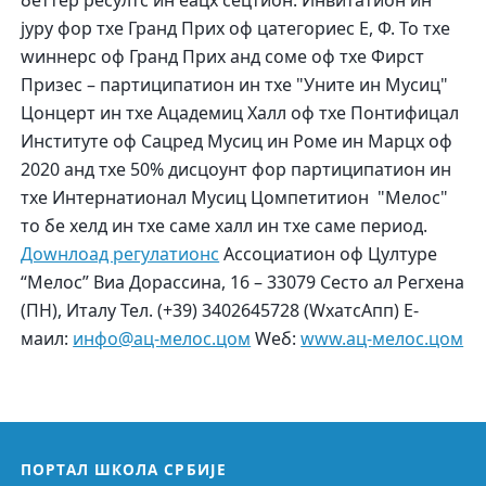
беттер ресултс ин еацх сецтион. Инвитатион ин
јурy фор тхе Гранд Приx оф цатегориес Е, Ф. То тхе
wиннерс оф Гранд Приx анд соме оф тхе Фирст
Призес – партиципатион ин тхе "Уните ин Мусиц"
Цонцерт ин тхе Ацадемиц Халл оф тхе Понтифицал
Институте оф Сацред Мусиц ин Роме ин Марцх оф
2020 анд тхе 50% дисцоунт фор партиципатион ин
тхе Интернатионал Мусиц Цомпетитион "Мелос"
то бе хелд ин тхе саме халл ин тхе саме период.
Доwнлоад регулатионс
Ассоциатион оф Цултуре
“Мелос” Виа Дорассина, 16 – 33079 Сесто ал Регхена
(ПН), Италy Тел. (+39) 3402645728 (WхатсАпп) Е-
маил:
инфо@ац-мелос.цом
Wеб:
www.ац-мелос.цом
ПОРТАЛ ШКОЛА СРБИЈЕ