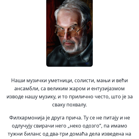
Наши музички уметници, солисти, мањи и већи
ансамбли, са великим жаром и ентузијазмом
изводе нашу музику, и то прилично често, што је за
сваку похвалу.
Филхармонија је друга прича. Ту се не питају и не
одлучују свирачи него „неко одозго“, па имамо
тужни биланс од два-три домаћа дела изведена на