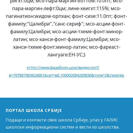
ригхт:0цм; мсо-пара-маргин-боттом:10.0пт; мсо-
пара-маргин-лефт:0цм; лине-хеигхт:115%; мсо-
пагинатион:wидоw-орпхан; фонт-сизе:11.0пт; фонт-
фамилy:"Цалибри","санс-сериф"; мсо-асции-фонт-
фамилy:Цалибри; мсо-асции-тхеме-фонт:минор-
латин; мсо-ханси-фонт-фамилy:Цалибри; мсо-
ханси-тхеме-фонт:минор-латин; мсо-фареаст-
лангуаге:ЕН-УС;}
хттпс://www.фацебоок.цом/видео.пхп?
в=797887983624001&сет=вб.100002084209836&тyпе=2&тхеатер
ПОРТАЛ ШКОЛА СРБИЈЕ
Подаци и контакти свих школа Србије, улаз у ГАЛИС
школски информациони систем и вести из школства.