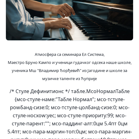
Атмосфера са семинара Ел Система,
Маестро Бруно Кампо и ученици гудачког одсека наше школе,
ученика Мш "Владимир Ђорђевић" из Јагодине и школе за
музичке таленте из Ћуприје
/* Стyле Дефинитионс */ табле.МсоНормалТабле
{мсо-стyле-наме:"Табле Нормал"; мсо-тстyле-
роwбанд-сизе:0; мсо-тстyле-цолбанд-сизе:0; мсо-
стyле-носхоw:yес; мсо-стyле-приоритy:99; мсо-
стyле-парент:""; мсо-паддинг-алт:0цм 5.4пт 0цм
5.4пт; мсо-пара-маргин-топ:0цм; мсо-пара-маргин-