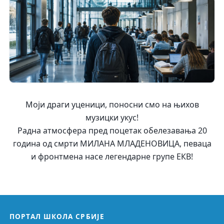
Моји драги уценици, поносни смо на њихов
музицки укус!
Радна атмосфера пред поцетак обелезавања 20
година од смрти МИЛАНА МЛАДЕНОВИЦА, певаца
и фронтмена насе легендарне групе ЕКВ!
ПОРТАЛ ШКОЛА СРБИЈЕ